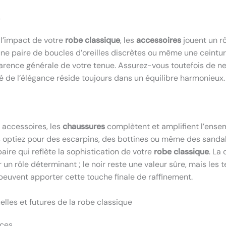
s
l’impact de votre
robe classique
, les
accessoires
jouent un rô
, une paire de boucles d’oreilles discrètes ou même une ceintu
arence générale de votre tenue. Assurez-vous toutefois de n
clé de l’élégance réside toujours dans un équilibre harmonieux.
 accessoires, les
chaussures
complètent et amplifient l’ense
 optiez pour des escarpins, des bottines ou même des sandale
aire qui reflète la sophistication de votre
robe classique
. La
un rôle déterminant ; le noir reste une valeur sûre, mais les 
peuvent apporter cette touche finale de raffinement.
lles et futures de la robe classique
rces