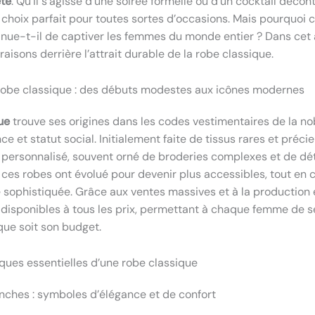
ète
. Qu’il s’agisse d’une soirée formelle ou d’un cocktail décon
 choix parfait pour toutes sortes d’occasions. Mais pourquoi c
tinue-t-il de captiver les femmes du monde entier ? Dans cet a
raisons derrière l’attrait durable de la robe classique.
a robe classique : des débuts modestes aux icônes modernes
ue
trouve ses origines dans les codes vestimentaires de la nob
ce et statut social. Initialement faite de tissus rares et préc
t personnalisé, souvent orné de broderies complexes et de dét
, ces robes ont évolué pour devenir plus accessibles, tout en 
 sophistiquée. Grâce aux ventes massives et à la production e
disponibles à tous les prix, permettant à chaque femme de 
que soit son budget.
iques essentielles d’une robe classique
anches : symboles d’élégance et de confort