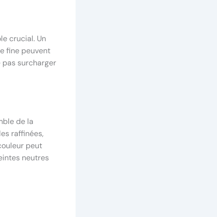
le crucial. Un
re fine peuvent
e pas surcharger
mble de la
s raffinées,
 couleur peut
teintes neutres