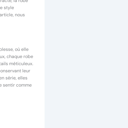
tracté, la robe
e style
rticle, nous
lesse, où elle
ieux, chaque robe
ails méticuleux.
conservant leur
n série, elles
se sentir comme