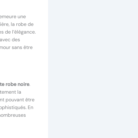
emeure une
ière, la robe de
s de l’élégance.
 avec des
amour sans être
te robe noire
.
itement la
ent pouvant être
ophistiqués. En
e nombreuses