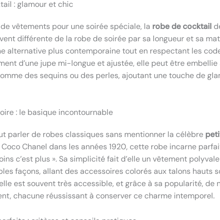
ail : glamour et chic
 de vêtements pour une soirée spéciale, la
robe de cocktail
d
vent différente de la robe de soirée par sa longueur et sa mat
une alternative plus contemporaine tout en respectant les code
ent d’une jupe mi-longue et ajustée, elle peut être embellie
 comme des sequins ou des perles, ajoutant une touche de gl
oire : le basique incontournable
t parler de robes classiques sans mentionner la célèbre
peti
 Coco Chanel dans les années 1920, cette robe incarne parfa
ins c’est plus ». Sa simplicité fait d’elle un vêtement polyval
ples façons, allant des accessoires colorés aux talons hauts s
 elle est souvent très accessible, et grâce à sa popularité, d
tent, chacune réussissant à conserver ce charme intemporel.