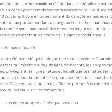
amental de la
robe classique
réside dans les détails de son
c
ol bien conçu peut complètement transformer l’allure d’une robe
ond ou carré. Il donne non seulement du caractère mais aussi 
toute tenue portée pendant de longues heures. Les manches, q
du modèle sans manches à des manches longues en dentelle, 
 tout en respectant les codes de l’élégance traditionnelle.
icité mais efficacité
 autre élément clé qui distingue une robe classique. Contrai
gères qui misent sur des designs exubérants, les coupes cl
s, privilégiant les lignes nettes et les silhouettes flatteuses. 
emple, est couramment utilisée pour accentuer la silhouette f
atrice. Cette coupe simple mais efficace permet à la robe d’ê
ons, du bureau au dîner romantique.
bes classiques adaptées à chaque occasion