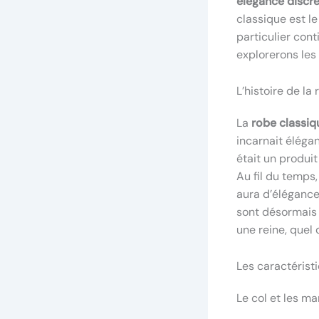
élégance discr
classique est le
particulier con
explorerons les 
L’histoire de l
La
robe classiq
incarnait élégan
était un produi
Au fil du temps
aura d’élégance
sont désormais 
une reine, quel 
Les caractérist
Le col et les m