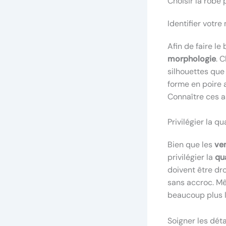
Choisir la robe 
Identifier votr
Afin de faire le
morphologie
. 
silhouettes que
forme en poire
Connaître ces a
Privilégier la qua
Bien que les
ve
privilégier la
qua
doivent être dro
sans accroc. Mê
beaucoup plus l
Soigner les dét