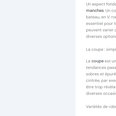
Un aspect fond
manches
. Un c
bateau, en V, r
essentiel pour 
peuvent varier 
diverses options
La coupe : simpl
La
coupe
est un
tendances passa
sobres et épurée
cintrée, par ex
être trop révél
diverses occasi
Variétés de ro