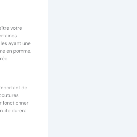
aître votre
ertaines
lles ayant une
orme en pomme.
rée.
t important de
 coutures
r fonctionner
ruite durera