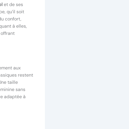
ol
et de ses
, qu’il soit
du confort,
uant à elles,
offrant
rement aux
assiques restent
Une taille
éminine sans
tre adaptée à