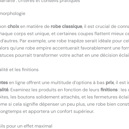
parfaite : critères et conseils pratiques
e morphologie
 bon
choix
en matière de
robe classique
, il est crucial de conn
Chaque corps est unique, et certaines coupes flattent mieux c
 d’autres. Par exemple, une robe trapèze serait idéale pour ce
 alors qu’une robe empire accentuerait favorablement une f
stuces pourrait transformer votre achat en une décision éclai
lité et les finitions
ntes
en ligne offrent une multitude d’options à bas
prix
, il es
lité
. Examinez les produits en fonction de leurs
finitions
: les
ites, les boutons solidement attachés, et les fermetures éclai
me si cela signifie dépenser un peu plus, une robe bien const
ongtemps et apportera un confort supérieur.
ails pour un effet maximal