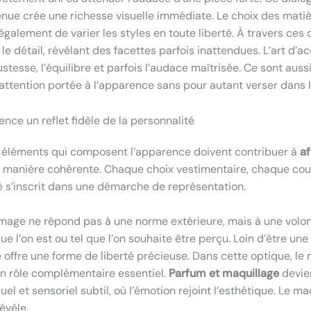
enue crée une richesse visuelle immédiate. Le choix des matiè
alement de varier les styles en toute liberté. À travers ces ob
le détail, révélant des facettes parfois inattendues. L’art d’a
ustesse, l’équilibre et parfois l’audace maîtrisée. Ce sont aus
’attention portée à l’apparence sans pour autant verser dans la
ence un reflet fidèle de la personnalité
 éléments qui composent l’apparence doivent contribuer à
af
 manière cohérente. Chaque choix vestimentaire, chaque cou
 s’inscrit dans une démarche de représentation.
l’image ne répond pas à une norme extérieure, mais à une volon
ue l’on est ou tel que l’on souhaite être perçu. Loin d’être une
offre une forme de liberté précieuse. Dans cette optique, le 
n rôle complémentaire essentiel.
Parfum et maquillage
devien
uel et sensoriel subtil, où l’émotion rejoint l’esthétique. Le m
évèle.