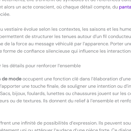
ent alors un acte conscient, où chaque détail compte, du
panta
ciée.
 vestiaire évolue selon les contextes, les saisons et les hum
permettent de structurer les tenues autour d’un fil conducteu
ne de la force au message véhiculé par l’apparence. Porter un
e forme de confiance silencieuse qui influence les interaction
r les détails pour renforcer l’ensemble
s de mode
occupent une fonction clé dans l’élaboration d’une
’apporter une touche finale, de souligner une intention ou d’i
 Sacs, bijoux, foulards, lunettes ou chaussures jouent sur les c
urs ou de textures. Ils donnent du relief à l’ensemble et renf
rent une infinité de possibilités d’expression. Ils peuvent sou
 vêtement uni ou atténuer l’audace d’une pièce forte. Ce dialo