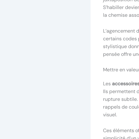
S’habiller devi
la chemise asso
L’agencement du
certains codes 
stylistique don
pensée offre un
Mettre en valeu
Les
accessoire
Ils permettent d
rupture subtile.
rappels de coule
visuel.
Ces éléments off
simplicité d’un