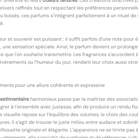
r diversité et leurs
odeurs tendres
. Ces créations olfactives
nivers raffinés tout en respectant les préférences personnell
 ou boisés, ces parfums s’intègrent parfaitement à un rituel d
é.
eur et souvenir est puissant ; il suffit parfois d’une note pour
, une sensation spéciale. Ainsi, le parfum devient un prolonge
ce que l’on souhaite transmettre. Les fragrances s’accordent
s événements ou l’humeur du jour, rendant leur choix aussi str
éments pour une allure cohérente et expressive
vestimentaire
harmonieux passe par la maîtrise des associat
égrer à l’ensemble avec justesse, afin de produire un rendu flu
visuelle repose sur l’équilibre des volumes, le choix des coul
ures. Il s’agit de trouver le juste milieu entre audace et sobrié
lhouette originale et élégante. L’apparence ne se limite pas 
 vêtements, elle s’enrichit de symboles et de références cultu