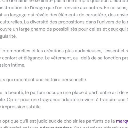
. Ce domaine ne se limite pas à une simple question d’esthétiq
onstruction de l’image que l’on renvoie aux autres. En ce sens
ent un langage qui révèle des éléments de caractère, des envie
ulturelles. La diversité des propositions dans l’univers de l
uvre un large champ de possibilités pour celles et ceux qui 
gularité.
 intemporelles et les créations plus audacieuses, l’essentiel 
e confort et élégance. Le vêtement, au-delà de sa fonction pr
ssion intime.
ifs qui racontent une histoire personnelle
e la beauté, le parfum occupe une place à part, entre art de v
ible. Opter pour une fragrance adaptée revient à traduire une 
 impression subtile.
 optique qu’il est judicieux de choisir les parfums de la
marq