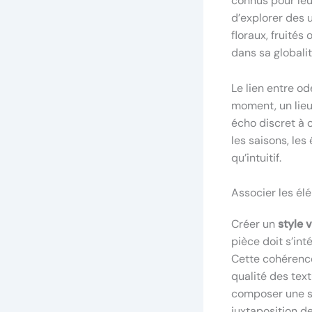
connus pour leu
d’explorer des u
floraux, fruités
dans sa globalit
Le lien entre od
moment, un lieu
écho discret à 
les saisons, le
qu’intuitif.
Associer les él
Créer un
style 
pièce doit s’int
Cette cohérence 
qualité des text
composer une si
juxtaposition de