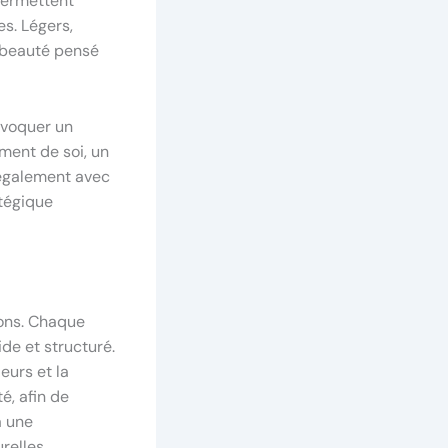
 permettent
es. Légers,
e beauté pensé
 évoquer un
ment de soi, un
 également avec
atégique
ions. Chaque
ide et structuré.
eurs et la
té, afin de
à une
relles.