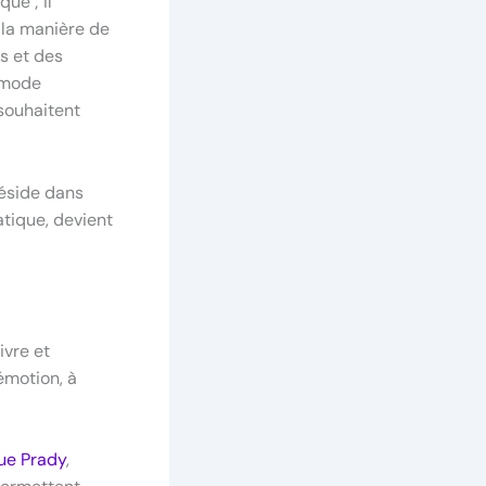
ue ; il
, la manière de
s et des
a mode
souhaitent
réside dans
atique, devient
ivre et
émotion, à
ue Prady
,