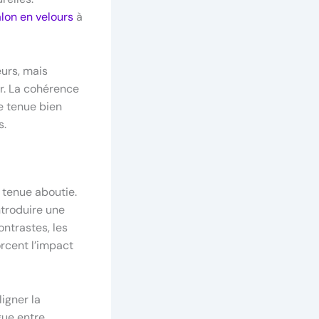
lon en velours
à
eurs, mais
r. La cohérence
e tenue bien
s.
 tenue aboutie.
ntroduire une
ontrastes, les
orcent l’impact
ligner la
gue entre