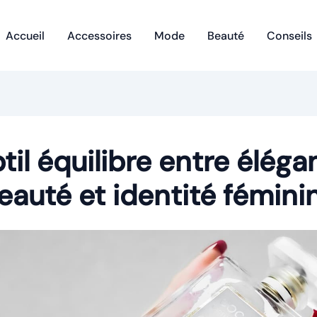
Accueil
Accessoires
Mode
Beauté
Conseils
til équilibre entre éléga
eauté et identité fémini