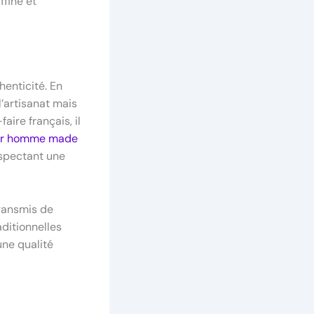
ffiné et
enticité. En
’artisanat mais
aire français, il
ur homme made
espectant une
transmis de
aditionnelles
une qualité