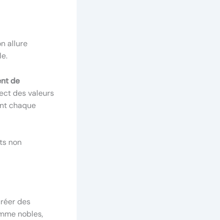
n allure
le.
ent de
pect des valeurs
ent chaque
nts non
créer des
comme nobles,