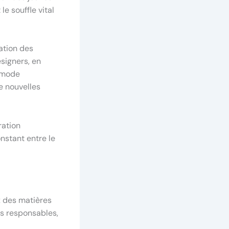
le souffle vital
ation des
esigners, en
a mode
e nouvelles
ration
onstant entre le
x des matières
es responsables,