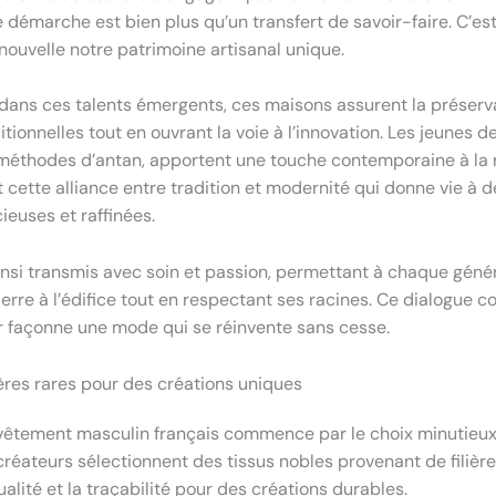
 démarche est bien plus qu’un transfert de savoir-faire. C’est 
enouvelle notre patrimoine artisanal unique.
 dans ces talents émergents, ces maisons assurent la préserv
tionnelles tout en ouvrant la voie à l’innovation. Les jeunes d
 méthodes d’antan, apportent une touche contemporaine à l
 cette alliance entre tradition et modernité qui donne vie à d
ieuses et raffinées.
ainsi transmis avec soin et passion, permettant à chaque géné
erre à l’édifice tout en respectant ses racines. Ce dialogue c
ur façonne une mode qui se réinvente sans cesse.
res rares pour des créations uniques
 vêtement masculin français commence par le choix minutieu
créateurs sélectionnent des tissus nobles provenant de filièr
qualité et la traçabilité pour des créations durables.