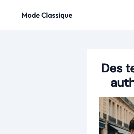
Aller
au
Mode Classique
contenu
Des t
aut