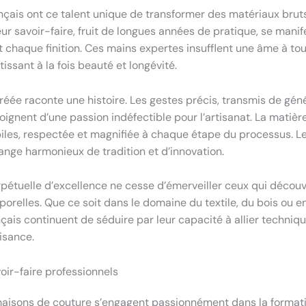
ançais ont ce talent unique de transformer des matériaux brut
eur savoir-faire, fruit de longues années de pratique, se mani
t chaque finition. Ces mains expertes insufflent une âme à tou
issant à la fois beauté et longévité.
éée raconte une histoire. Les gestes précis, transmis de gén
oignent d’une passion indéfectible pour l’artisanat. La matièr
biles, respectée et magnifiée à chaque étape du processus. Le
ange harmonieux de tradition et d’innovation.
pétuelle d’excellence ne cesse d’émerveiller ceux qui décou
porelles. Que ce soit dans le domaine du textile, du bois ou e
nçais continuent de séduire par leur capacité à allier techniqu
isance.
oir-faire professionnels
maisons de couture s’engagent passionnément dans la format