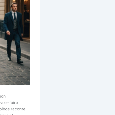
 son
voir-faire
 pièce raconte