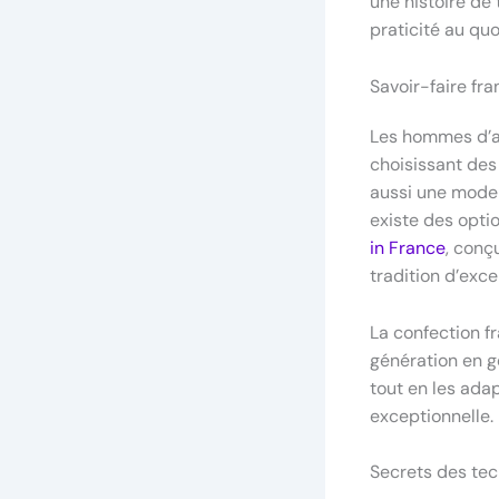
une histoire de 
praticité au quo
Savoir-faire fr
Les hommes d’au
choisissant des
aussi une mode p
existe des opti
in France
, conç
tradition d’exce
La confection f
génération en g
tout en les ada
exceptionnelle.
Secrets des tec