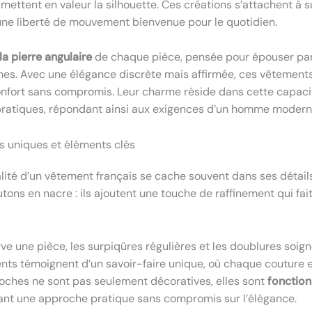
mettent en valeur la silhouette. Ces créations s’attachent à 
 une liberté de mouvement bienvenue pour le quotidien.
la pierre angulaire
de chaque pièce, pensée pour épouser par
es. Avec une élégance discrète mais affirmée, ces vêtement
 confort sans compromis. Leur charme réside dans cette capacit
t pratiques, répondant ainsi aux exigences d’un homme moderne
s uniques et éléments clés
alité d’un vêtement français se cache souvent dans ses détail
ons en nacre : ils ajoutent une touche de raffinement qui fait
e une pièce, les surpiqûres régulières et les doublures soig
nts témoignent d’un savoir-faire unique, où chaque couture 
poches ne sont pas seulement décoratives, elles sont
fonction
lant une approche pratique sans compromis sur l’élégance.