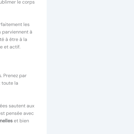
sublimer le corps
faitement les
s parviennent à
é à être à la
 et actif.
s. Prenez par
 toute la
nées sautent aux
est pensée avec
nelles
et bien