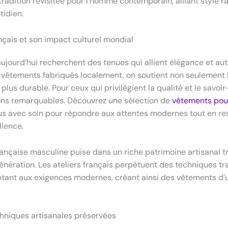
tradition revisitée pour l’homme contemporain, alliant style ra
tidien.
ançais et son impact culturel mondial
jourd’hui recherchent des tenues qui allient élégance et auth
 vêtements fabriqués localement, on soutient non seulement l
lus durable. Pour ceux qui privilégient la qualité et le savoir-f
ons remarquables. Découvrez une sélection de
vêtements po
us avec soin pour répondre aux attentes modernes tout en r
llence.
rançaise masculine puise dans un riche patrimoine artisanal 
énération. Les ateliers français perpétuent des techniques tr
ptant aux exigences modernes, créant ainsi des vêtements d’
hniques artisanales préservées