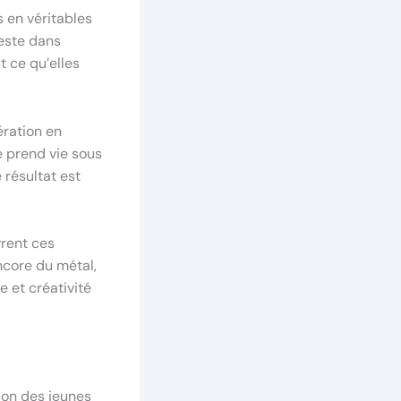
s en véritables
feste dans
t ce qu’elles
ération en
e prend vie sous
 résultat est
vrent ces
ncore du métal,
e et créativité
ion des jeunes